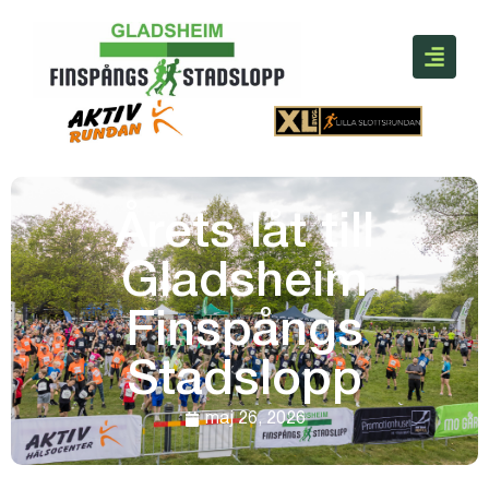
Årets låt till
Gladsheim
Finspångs
Stadslopp
maj 26, 2026