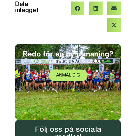
Dela
inlägget
Redo för en ny utmaning?
Anmäl dig till Finspångs Stadslopp!
ANMÄL DIG
Följ oss på sociala